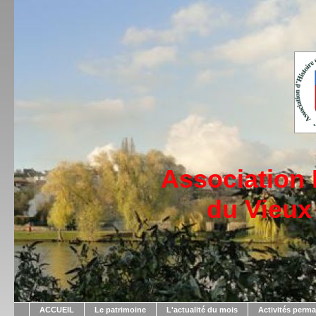
Association
du Vieux
ACCUEIL
Le patrimoine
L'actualité du mois
Activités perm