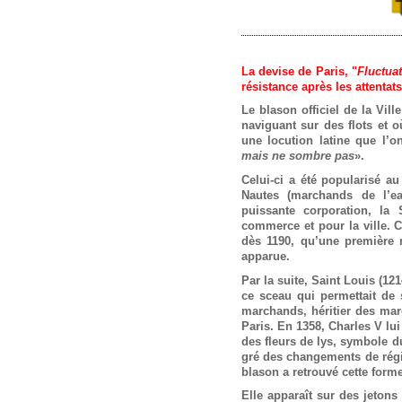
La devise de Paris, "
Fluctua
résistance après les attenta
Le blason officiel de la Vill
naviguant sur des flots et où
une locution latine que l’on
mais ne sombre pas
».
Celui-ci a été popularisé 
Nautes (marchands de l’eau
puissante corporation, la 
commerce et pour la ville. C
dès 1190, qu’une première 
apparue.
Par la suite, Saint Louis (12
ce sceau qui permettait de s
marchands, héritier des mar
Paris. En 1358, Charles V lui
des fleurs de lys, symbole d
gré des changements de rég
blason a retrouvé cette form
Elle apparaît sur des jetons