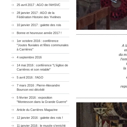
25 avril 2017 : AGO de l'AHSVC
28 janvier 2017 : AGO de la
Fédération Histoire des Yvelines
10 janvier 2017 : galette des rois
Bonne et heureuse année 2017 !
1er octobre 2016 : conférence
"Joutes fluviales et fêtes communales
A l
à Carrières"
e
du mi
4 septembre 2016
l'em
14 mai 2016 : conférence "L'église de
la
Carrières et son retable"
5 avril 2016 : l'AGO
7 mars 2016 : Pierre-Alexandre
rep
Bourson est décédé
5 février 2016 : exposition
"Montesson dans la Grande Guerre"
Article du Carrières Magazine
12 janvier 2016 : galette des rois !
11 janvier 2016 : le musée s'enrichit