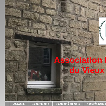
Association
du Vieux
ACCUEIL
Le patrimoine
L'actualité du mois
Activités perm