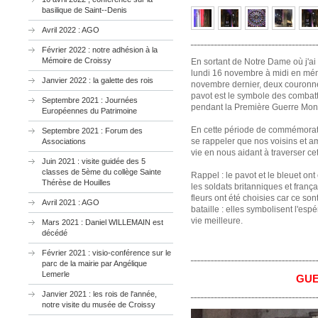
basilique de Saint--Denis
Avril 2022 : AGO
Février 2022 : notre adhésion à la
Mémoire de Croissy
En sortant de Notre Dame où j'ai
lundi 16 novembre à midi en mém
Janvier 2022 : la galette des rois
novembre dernier, deux couronnes
pavot est le symbole des combat
Septembre 2021 : Journées
pendant la Première Guerre Mond
Européennes du Patrimoine
En cette période de commémorati
Septembre 2021 : Forum des
se rappeler que nos voisins et a
Associations
vie en nous aidant à traverser ce
Juin 2021 : visite guidée des 5
classes de 5ème du collège Sainte
Rappel : le pavot et le bleuet ont
Thérèse de Houilles
les soldats britanniques et fran
fleurs ont été choisies car ce so
Avril 2021 : AGO
bataille : elles symbolisent l'esp
vie meilleure.
Mars 2021 : Daniel WILLEMAIN est
décédé
Février 2021 : visio-conférence sur le
parc de la mairie par Angélique
Lemerle
GUE
Janvier 2021 : les rois de l'année,
notre visite du musée de Croissy