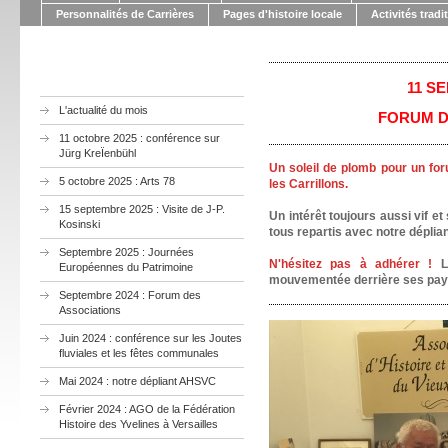
Personnalités de Carrières
Pages d'histoire locale
Activités tradi
11 S
L'actualité du mois
FORUM D
11 octobre 2025 : conférence sur
Jürg KreÏenbühl
Un soleil de plomb pour un fo
5 octobre 2025 : Arts 78
les Carrillons.
15 septembre 2025 : Visite de J-P.
Un intérêt toujours aussi vif et
Kosinski
tous repartis avec notre dépliant
Septembre 2025 : Journées
N'hésitez pas à adhérer !
L'
Européennes du Patrimoine
mouvementée derrière ses paysa
Septembre 2024 : Forum des
Associations
Juin 2024 : conférence sur les Joutes
fluviales et les fêtes communales
Mai 2024 : notre dépliant AHSVC
Février 2024 : AGO de la Fédération
Histoire des Yvelines à Versailles