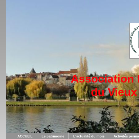
Association
du Vieux
ACCUEIL
Le patrimoine
L'actualité du mois
Activités perm