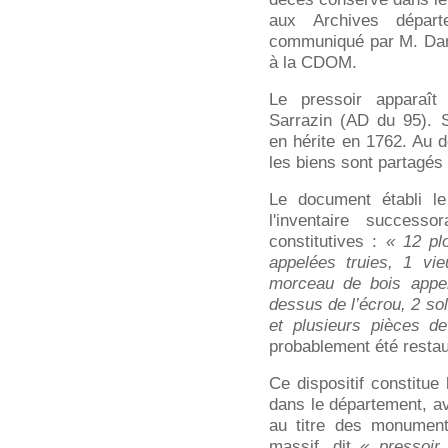
aux Archives dépar
communiqué par M. Dan
à la CDOM.
Le pressoir apparaî
Sarrazin (AD du 95). So
en hérite en 1762. Au 
les biens sont partagés 
Le document établi le
l'inventaire success
constitutives :
« 12 pl
appelées truies, 1 vie
morceau de bois appe
dessus de l’écrou, 2 sol
et plusieurs pièces de
probablement été resta
Ce dispositif constitue
dans le département, a
au titre des monument
massif, dit
« pressoir 