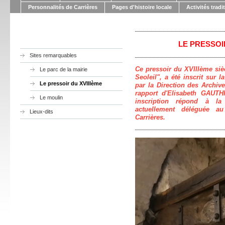
Personnalités de Carrières
Pages d'histoire locale
Activités tradi
LE PRESSOIR
Sites remarquables
Ce pressoir du XVIIIème sièc
Le parc de la mairie
Seoleil", a été inscrit sur l
Le pressoir du XVIIIème
par la Direction des Archiv
rapport d'Elisabeth GAUTH
Le moulin
inscription répond à l
actuellement déléguée au
Lieux-dits
Carrières.