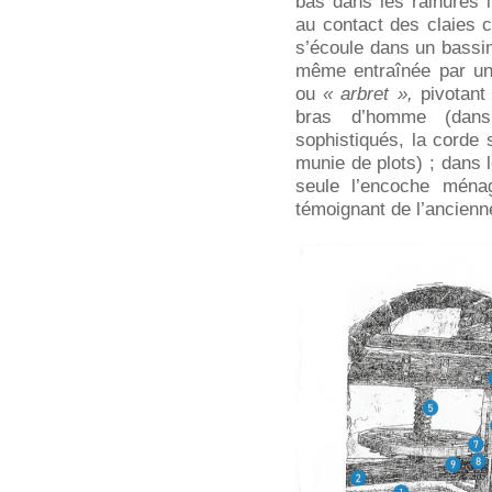
bas dans les rainures 
au contact des claies c
s’écoule dans un bassin 
même entraînée par une
ou
« arbret »,
pivotant
bras d’homme (dans
sophistiqués, la corde
munie de plots) ; dans l
seule l’encoche ménag
témoignant de l’ancienne