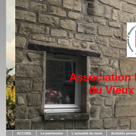
Association
du Vieux
ACCUEIL
Le patrimoine
L'actualité du mois
Activités perm