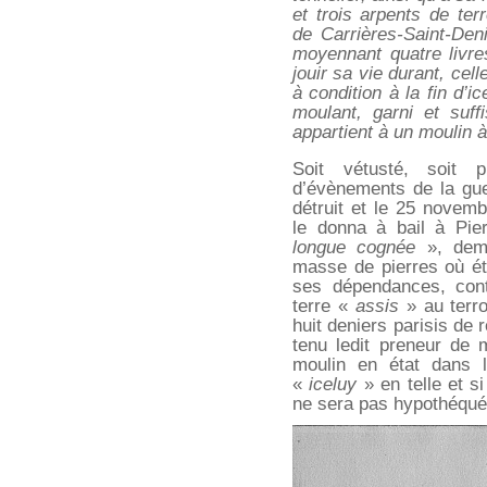
et trois arpents de ter
de Carrières-Saint-Den
moyennant quatre livre
jouir sa vie durant, cel
à condition à la fin d’ic
moulant, garni et suf
appartient à un moulin à
Soit vétusté, soit 
d’évènements de la gue
détruit et le 25 novemb
le donna à bail à Pie
longue cognée
», deme
masse de pierres où éta
ses dépendances, cont
terre «
assis
» au terro
huit deniers parisis de 
tenu ledit preneur de 
moulin en état dans l
«
iceluy
» en telle et s
ne sera pas hypothéqué