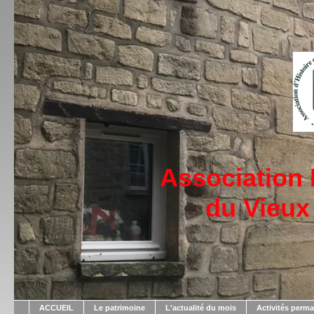
Association
du Vieux
ACCUEIL
Le patrimoine
L'actualité du mois
Activités perm