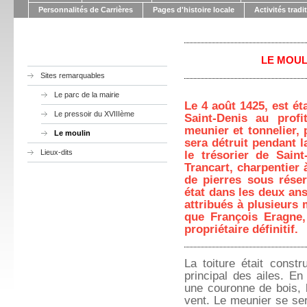
Personnalités de Carrières
Pages d'histoire locale
Activités tradi
LE MOUL
Sites remarquables
Le parc de la mairie
Le 4 août 1425, est éta
Le pressoir du XVIIIème
Saint-Denis au profi
meunier et tonnelier, 
Le moulin
sera détruit pendant 
Lieux-dits
le trésorier de Sain
Trancart, charpentier
de pierres sous réser
état dans les deux ans
attribués à plusieurs
que François Eragne,
propriétaire définitif.
La toiture était constr
principal des ailes. En
une couronne de bois, l
vent. Le meunier se ser