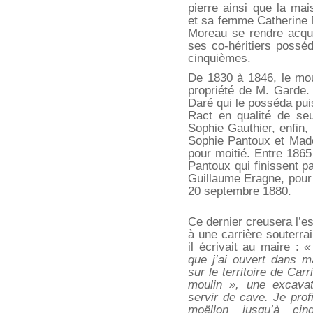
pierre ainsi que la ma
et sa femme Catherine 
Moreau se rendre acqu
ses co-héritiers possé
cinquièmes.
De 1830 à 1846, le moul
propriété de M. Garde. 
Daré qui le posséda pui
Ract en qualité de seu
Sophie Gauthier, enfin, 
Sophie Pantoux et Mad
pour moitié. Entre 1865
Pantoux qui finissent p
Guillaume Eragne, pour 
20 septembre 1880.
Ce dernier creusera l’e
à une carrière souterrai
il écrivait au maire :
«
que j’ai ouvert dans m
sur le territoire de Carr
moulin », une excavat
servir de cave. Je profi
moëllon jusqu’à ci