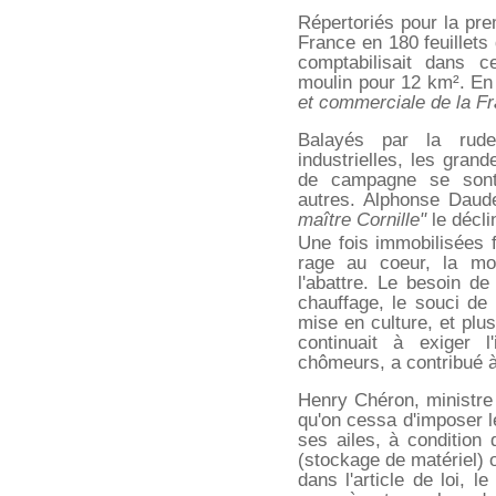
Répertoriés pour la pre
France en 180 feuillets
comptabilisait dans 
moulin pour 12 km². En 
et commerciale de la F
Balayés par la rude
industrielles, les gran
de campagne se sont
autres. Alphonse Daud
maître Cornille"
le décli
Une fois immobilisées f
rage au coeur, la mo
l'abattre. Le besoin de
chauffage, le souci de
mise en culture, et plus
continuait à exiger 
chômeurs, a contribué à
Henry Chéron, ministre 
qu'on cessa d'imposer 
ses ailes, à condition q
(stockage de matériel) 
dans l'article de loi, l