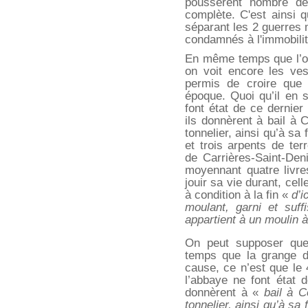
poussèrent nombre de 
complète. C'est ainsi 
séparant les 2 guerres 
condamnés à l'immobilit
En même temps que l’on
on voit encore les vest
permis de croire que 
époque. Quoi qu’il en s
font état de ce dernier
ils donnèrent à bail à C
tonnelier, ainsi qu’à sa
et trois arpents de ter
de Carrières-Saint-Den
moyennant quatre livre
jouir sa vie durant, cel
à condition à la fin «
d’i
moulant, garni et suf
appartient à un moulin à
On peut supposer que
temps que la grange d
cause, ce n’est que le 
l’abbaye ne font état d
donnèrent à «
bail à C
tonnelier, ainsi qu’à sa