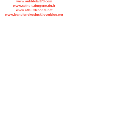
www.aufildelart78.com
www.seine-saintgermain.fr
www.afleurdeconte.net
www.jeanpierrekosinski.overblog.net