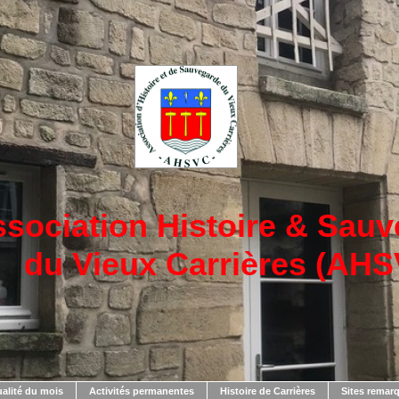
sociation Histoire & Sau
du Vieux Carrières (AH
ualité du mois
Activités permanentes
Histoire de Carrières
Sites remarq