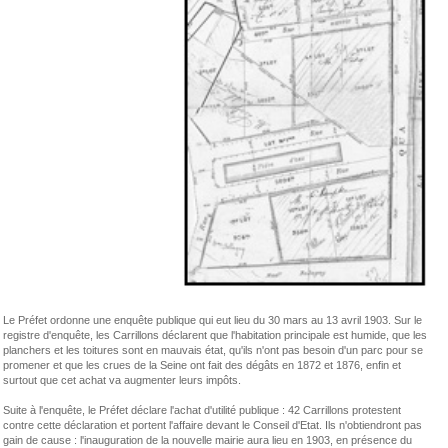
Le Préfet ordonne une enquête publique qui eut lieu du 30 mars au 13 avril 1903. Sur le
registre d'enquête, les Carrillons déclarent que l'habitation principale est humide, que les
planchers et les toitures sont en mauvais état, qu'ils n'ont pas besoin d'un parc pour se
promener et que les crues de la Seine ont fait des dégâts en 1872 et 1876, enfin et
surtout que cet achat va augmenter leurs impôts.
Suite à l'enquête, le Préfet déclare l'achat d'utilité publique : 42 Carrillons protestent
contre cette déclaration et portent l'affaire devant le Conseil d'Etat. Ils n'obtiendront pas
gain de cause : l'inauguration de la nouvelle mairie aura lieu en 1903, en présence du