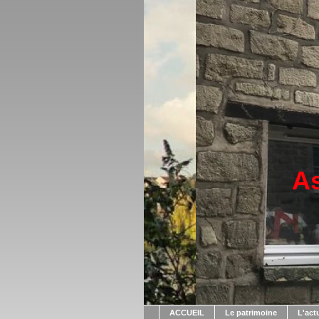
As
ACCUEIL
Le patrimoine
L'act