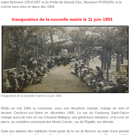
maire Monsieur CRUCHET et du Préfet de Seine& Oise, Monsieur POIRSON, et la
crèche sera mise en place dès 1904.
Inauguration de la nouvelle mairie le 11 juin 1903
Inauguration de la nouvelle mairie le 11 juin 1903.
Réélu en mai 1904, la commune, sous son deuxième mandat, change de nom et
devient Carrières-sur-Seine en décembre 1905. La rue du Faubourg Saint-Fiacre
change aussi de nom en rue Césarine Ballagny, une généreuse donatrice, et la croix en
pierre, au cimetière communal des Monts Carrés, rue de l’Egalité, est détruite.
Suite aux plaintes des habitants d’une partie de la rue de Bezons au sujet d’une grande