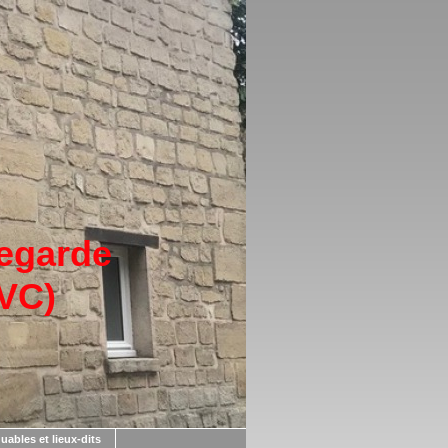
vegarde
SVC)
uables et lieux-dits