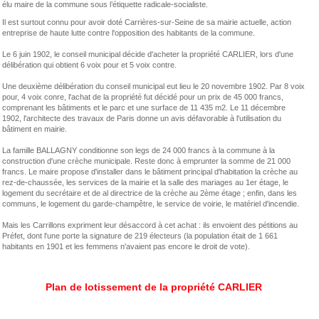
élu maire de la commune sous l’étiquette radicale-socialiste.
Il est surtout connu pour avoir doté Carrières-sur-Seine de sa mairie actuelle, action
entreprise de haute lutte contre l'opposition des habitants de la commune.
Le 6 juin 1902, le conseil municipal décide d'acheter la propriété CARLIER, lors d'une
délibération qui obtient 6 voix pour et 5 voix contre.
Une deuxième délibération du conseil municipal eut lieu le 20 novembre 1902. Par 8 voix
pour, 4 voix conre, l'achat de la propriété fut décidé pour un prix de 45 000 francs,
comprenant les bâtiments et le parc et une surface de 11 435 m2. Le 11 décembre
1902, l'architecte des travaux de Paris donne un avis défavorable à l'utilisation du
bâtiment en mairie.
La famille BALLAGNY conditionne son legs de 24 000 francs à la commune à la
construction d'une crèche municipale. Reste donc à emprunter la somme de 21 000
francs. Le maire propose d'installer dans le bâtiment principal d'habitation la crèche au
rez-de-chaussée, les services de la mairie et la salle des mariages au 1er étage, le
logement du secrétaire et de al directrice de la crèche au 2ème étage ; enfin, dans les
communs, le logement du garde-champêtre, le service de voirie, le matériel d'incendie.
Mais les Carrillons expriment leur désaccord à cet achat : ils envoient des pétitions au
Préfet, dont l'une porte la signature de 219 électeurs (la population était de 1 661
habitants en 1901 et les femmens n'avaient pas encore le droit de vote).
Plan de lotissement de la propriété CARLIER