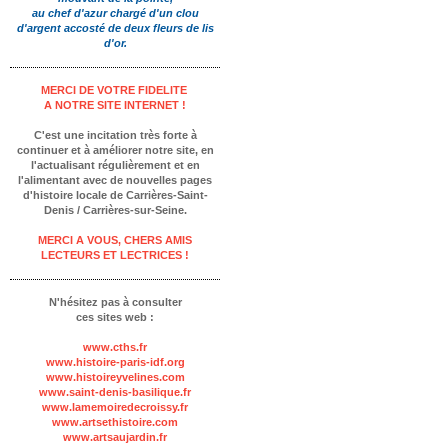
au chef d'azur
chargé d'un clou
d'argent
accosté de deux fleurs de lis
d'or.
MERCI DE VOTRE FIDELITE
A NOTRE SITE INTERNET !
C'est une incitation très forte à
continuer et à améliorer notre site, en
l'actualisant régulièrement et en
l'alimentant avec de nouvelles pages
d'histoire locale de Carrières-Saint-
Denis / Carrières-sur-Seine.
MERCI A VOUS, CHERS AMIS
LECTEURS ET LECTRICES !
N'hésitez pas à consulter
ces sites web :
www.cths.fr
www.histoire-paris-idf.org
www.histoireyvelines.com
www.saint-denis-basilique.fr
www.lamemoiredecroissy.fr
www.artsethistoire.com
www.artsaujardin.fr