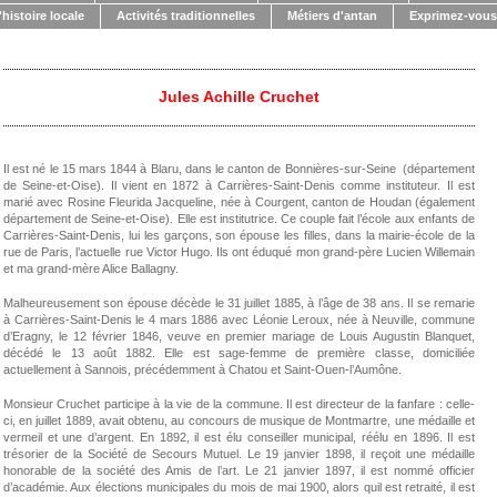
histoire locale
Activités traditionnelles
Métiers d'antan
Exprimez-vous
Jules Achille Cruchet
Il est né le 15 mars 1844 à Blaru, dans le canton de Bonnières-sur-Seine (département
de Seine-et-Oise). Il vient en 1872 à Carrières-Saint-Denis comme instituteur. Il est
marié avec Rosine Fleurida Jacqueline, née à Courgent, canton de Houdan (également
département de Seine-et-Oise). Elle est institutrice. Ce couple fait l’école aux enfants de
Carrières-Saint-Denis, lui les garçons, son épouse les filles, dans la mairie-école de la
rue de Paris, l’actuelle rue Victor Hugo. Ils ont éduqué mon grand-père Lucien Willemain
et ma grand-mère Alice Ballagny.
Malheureusement son épouse décède le 31 juillet 1885, à l’âge de 38 ans. Il se remarie
à Carrières-Saint-Denis le 4 mars 1886 avec Léonie Leroux, née à Neuville, commune
d’Eragny, le 12 février 1846, veuve en premier mariage de Louis Augustin Blanquet,
décédé le 13 août 1882. Elle est sage-femme de première classe, domiciliée
actuellement à Sannois, précédemment à Chatou et Saint-Ouen-l’Aumône.
Monsieur Cruchet participe à la vie de la commune. Il est directeur de la fanfare : celle-
ci, en juillet 1889, avait obtenu, au concours de musique de Montmartre, une médaille et
vermeil et une d’argent. En 1892, il est élu conseiller municipal, réélu en 1896. Il est
trésorier de la Société de Secours Mutuel. Le 19 janvier 1898, il reçoit une médaille
honorable de la société des Amis de l’art. Le 21 janvier 1897, il est nommé officier
d’académie. Aux élections municipales du mois de mai 1900, alors quil est retraité, il est