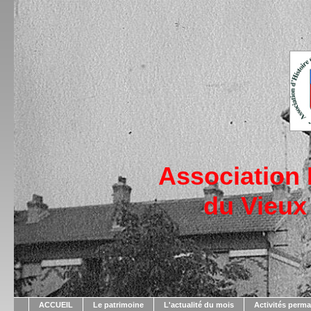
Association
du Vieux
ACCUEIL
Le patrimoine
L'actualité du mois
Activités perm